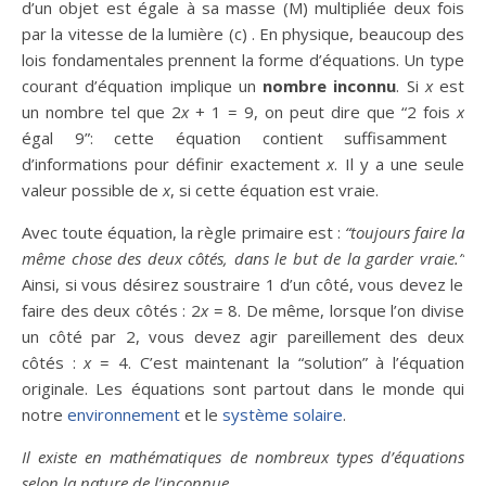
d’un objet est égale à sa masse (M) multipliée deux fois
par la vitesse de la lumière (c) . En physique, beaucoup des
lois fondamentales prennent la forme d’équations. Un type
courant d’équation implique un
nombre inconnu
. Si
x
est
un nombre tel que 2
x
+ 1 = 9, on peut dire que “2 fois
x
égal 9”: cette équation contient suffisamment
d’informations pour définir exactement
x
. Il y a une seule
valeur possible de
x
, si cette équation est vraie.
Avec toute équation, la règle primaire est :
“toujours faire la
même chose des deux côtés, dans le but de la garder vraie.”
Ainsi, si vous désirez soustraire 1 d’un côté, vous devez le
faire des deux côtés : 2
x
= 8. De même, lorsque l’on divise
un côté par 2, vous devez agir pareillement des deux
côtés :
x
= 4. C’est maintenant la “solution” à l’équation
originale. Les équations sont partout dans le monde qui
notre
environnement
et le
système solaire
.
Il existe en mathématiques de nombreux types d’équations
selon la nature de l’inconnue.