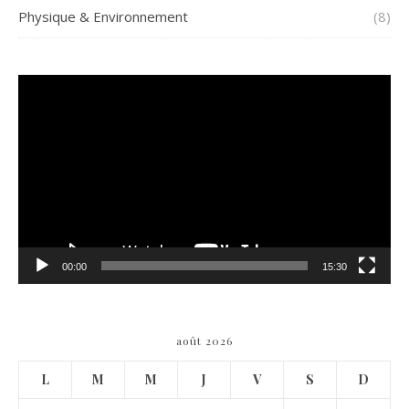
Physique & Environnement
(8)
Lecteur
vidéo
00:00
15:30
août 2026
L
M
M
J
V
S
D