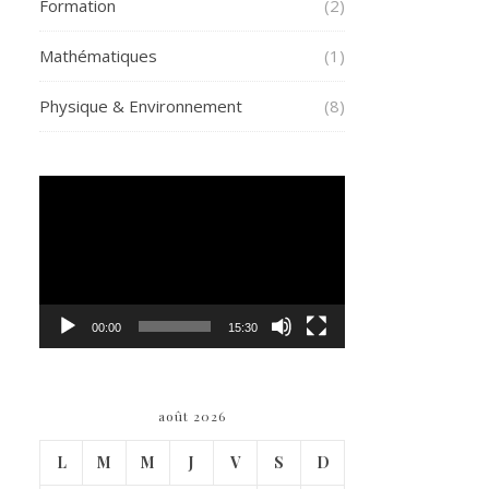
Formation
(2)
Mathématiques
(1)
Physique & Environnement
(8)
Lecteur
vidéo
00:00
15:30
août 2026
L
M
M
J
V
S
D