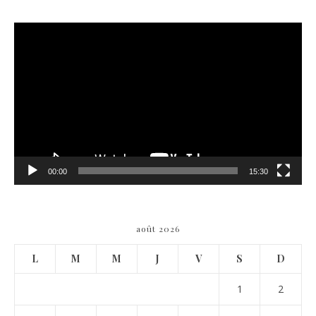
Lecteur
vidéo
00:00
15:30
août 2026
L
M
M
J
V
S
D
1
2